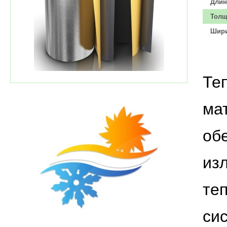
Длин
Толщ
Шири
Те
ма
об
из
те
си