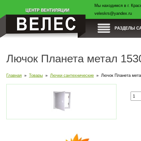
Мы находимся в г. Красн
Товары
Компания
Оплата
Доставка
ЦЕНТР ВЕНТИЛЯЦИИ
veleskrs@yandex.ru
РАЗДЕЛЫ С
Лючок Планета метал 15
Главная
»
Товары
»
Лючки сантехнические
» Лючок Планета мета