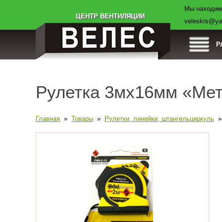
Мы находимс
Товары
Компания
Оплата
Дост
ЦЕНТР ВЕНТИЛЯЦИИ
veleskrs@ya
Р
Рулетка 3мх16мм «Мет
Главная
»
Товары
»
Рулетки, линейки, штангельциркуль
» 