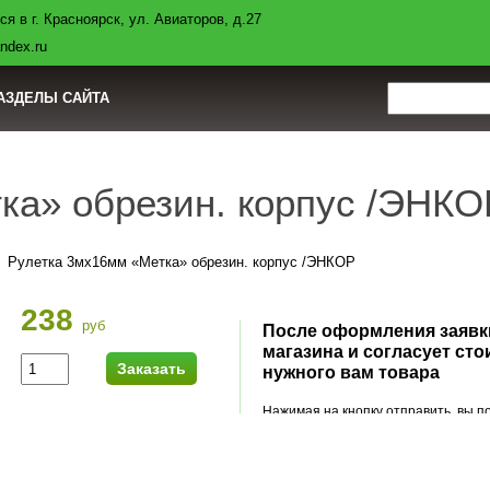
я в г. Красноярск, ул. Авиаторов, д.27
авка
Контакты
Полезная информация
Нормы СНиП
ndex.ru
АЗДЕЛЫ САЙТА
ка» обрезин. корпус /ЭНКО
Рулетка 3мх16мм «Метка» обрезин. корпус /ЭНКОР
238
руб
После оформления заявки
магазина и согласует сто
Заказать
шт
нужного вам товара
Нажимая на кнопку отправить, вы 