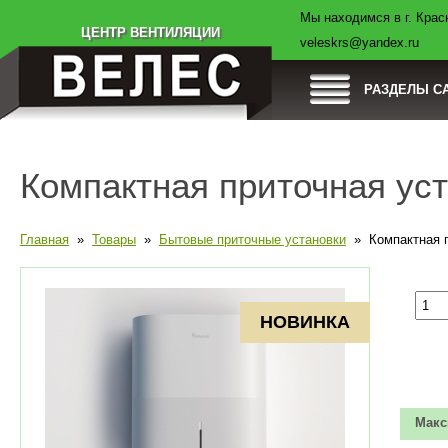
Мы находимся в г. Красн
Товары
Компания
Оплата
Доставка
ЦЕНТР ВЕНТИЛЯЦИИ
veleskrs@yandex.ru
РАЗДЕЛЫ С
Компактная приточная ус
Главная
»
Товары
»
Бытовые приточные установки
» Компактная п
НОВИНКА
Макс