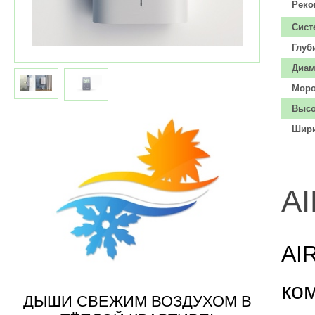
Реко
Сист
Глуб
Диам
Моро
Высо
Шири
AI
AI
ко
ДЫШИ СВЕЖИМ ВОЗДУХОМ В