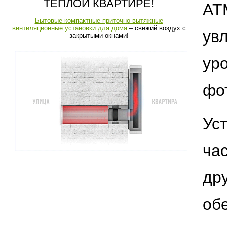
ТЁПЛОЙ КВАРТИРЕ!
AT
Бытовые компактные приточно-вытяжные
вентиляционные установки для дома
– свежий воздух с
ув
закрытыми окнами!
ур
фо
Ус
ча
др
об