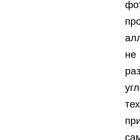
фо
пр
ал
не
ра
уг
те
п
са