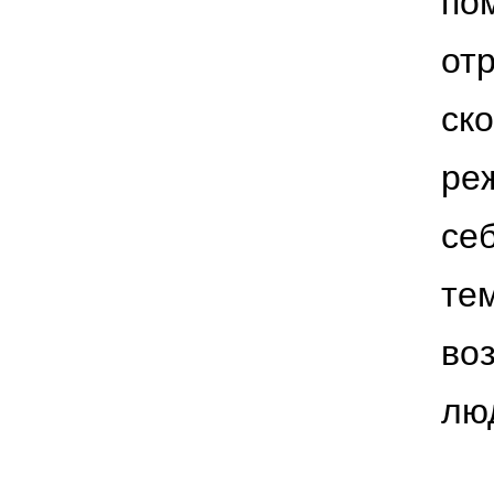
по
от
ск
ре
се
те
во
лю