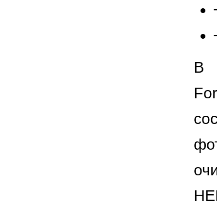
В
Fo
со
фо
оч
НЕ