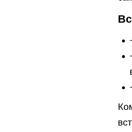
Вс
Ко
вс