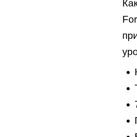
Ка
Fo
пр
уро