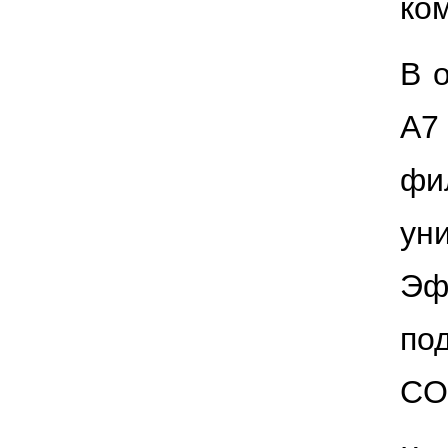
ко
В 
A7
фи
ун
Эф
по
CO