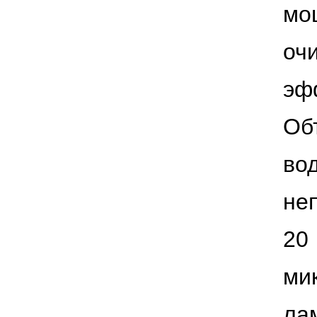
мо
оч
эф
Об
во
не
20
ми
ла