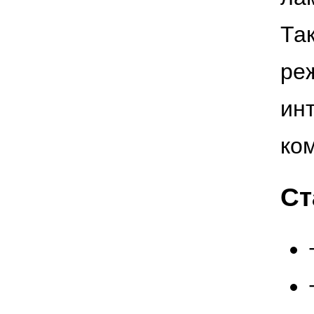
Та
ре
ин
ко
Ст