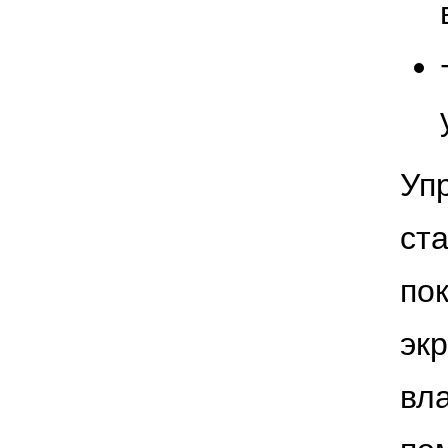
Уп
ст
по
эк
вла