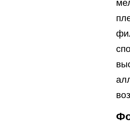
ме
пл
фи
сп
вы
ал
во
Фо