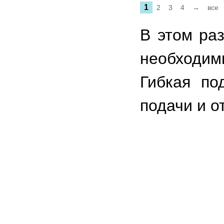
1
2
3
4
→
все
В этом ра
необходим
Гибкая по
подачи и о