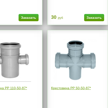
30
Заказать
Заказать
руб
на РР 110-50-87*
Крестовина РР 50-50-87*