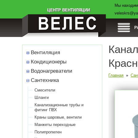
Мы находимс
Товары
Компания
Оплата
Дост
ЦЕНТР ВЕНТИЛЯЦИИ
veleskrs@ya
Р
Канал
Вентиляция
Красн
Кондиционеры
Водонагреватели
Главная
»
Сан
Сантехника
Смесители
Шланги
Канализационные трубы и
фитинг ПВХ
Краны шаровые, вентили
Манжеты переходные
Полипропилен