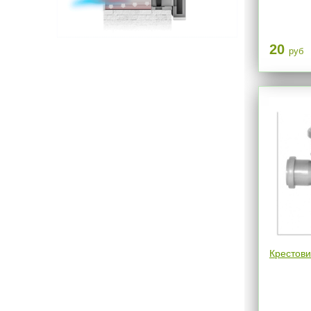
20
руб
Крестови