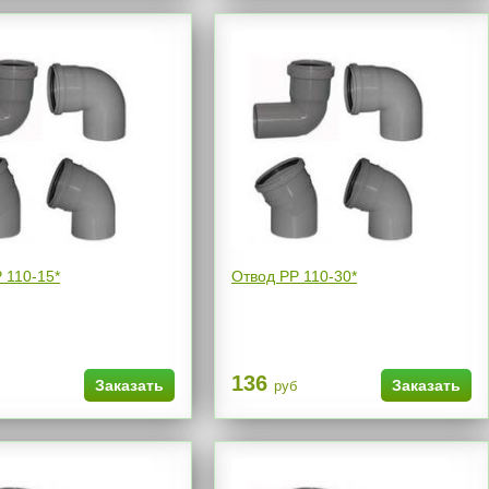
 110-15*
Отвод РР 110-30*
136
Заказать
Заказать
руб