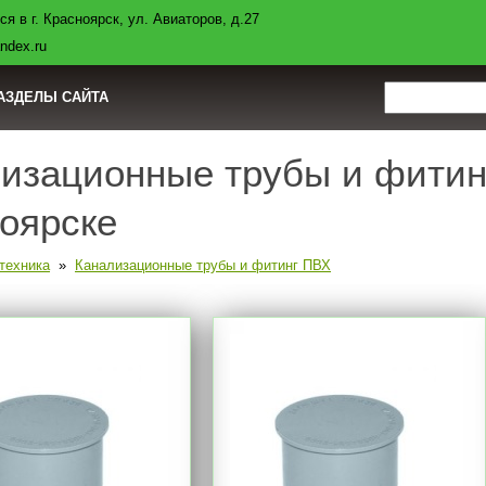
я в г. Красноярск, ул. Авиаторов, д.27
авка
Контакты
Полезная информация
Нормы СНиП
ndex.ru
АЗДЕЛЫ САЙТА
изационные трубы и фитинг
оярске
техника
»
Канализационные трубы и фитинг ПВХ