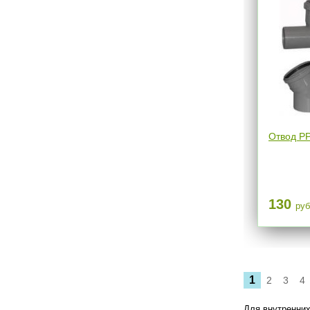
Отвод РР
130
руб
1
2
3
4
Для внутренних