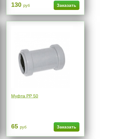
130
Заказать
руб
Муфта РР 50
65
Заказать
руб