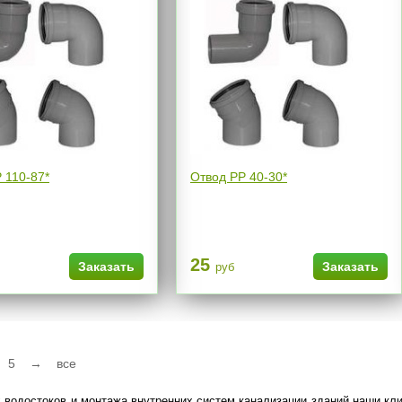
 110-87*
Отвод РР 40-30*
25
Заказать
Заказать
руб
5
→
все
 водостоков и монтажа внутренних систем канализации зданий наши кл