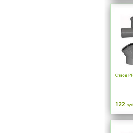
Отвод РР
122
руб