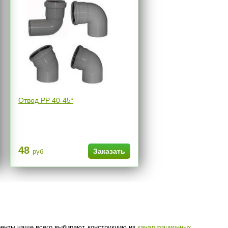
Отвод РР 40-45*
48
Заказать
руб
иенты чаще всего выбирают конструкцию из
канализационных