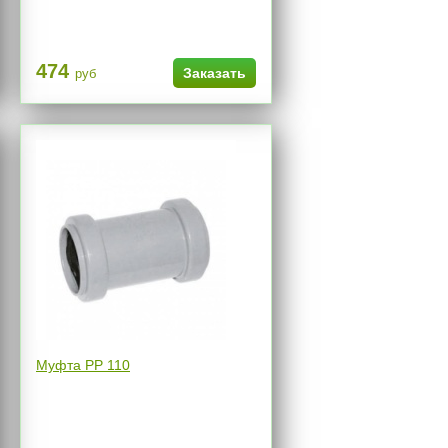
474
Заказать
руб
Муфта РР 110