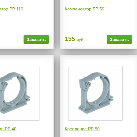
атор РР 110
Компенсатор РР 50
155
Заказать
Заказать
руб
ие РР 40
Крепление РР 50