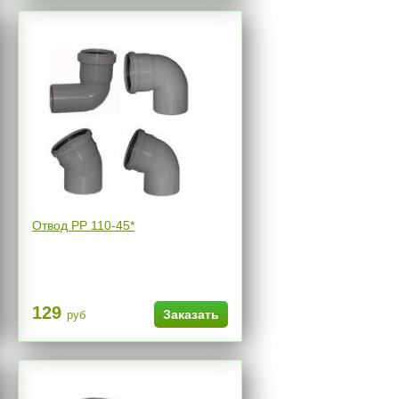
Отвод РР 110-45*
129
Заказать
руб