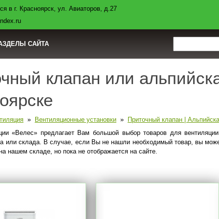
я в г. Красноярск, ул. Авиаторов, д.27
авка
Контакты
Полезная информация
Нормы СНиП
ndex.ru
АЗДЕЛЫ САЙТА
чный клапан или альпийска
оярске
тиляция
»
Вентиляционные установки
»
Приточный клапан | Альпийск
ции «Велес» предлагает Вам большой выбор товаров для вентиляции
ра или склада. В случае, если Вы не нашли необходимый товар, вы мож
на нашем складе, но пока не отображается на сайте.