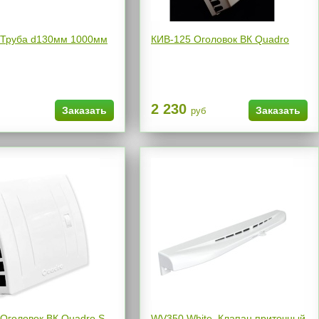
 Труба d130мм 1000мм
КИВ-125 Оголовок ВК Quadro
2 230
Заказать
Заказать
руб
Оголовок ВК Quadro S
WV350 White, Клапан приточный