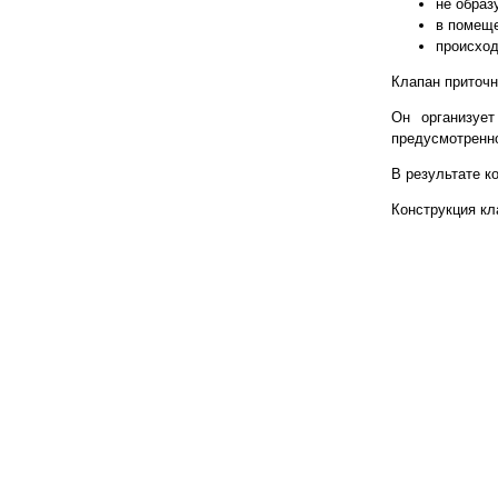
не образ
в помеще
происход
Клапан приточн
Он организует
предусмотренн
В результате к
Конструкция кл