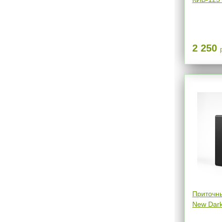
2 250
Приточны
New Dark