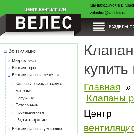
Мы находимся в г. Красн
Товары
Компания
Оплата
Доставка
ЦЕНТР ВЕНТИЛЯЦИИ
veleskrs@yandex.ru
РАЗДЕЛЫ С
Клапан
Вентиляция
Микроклимат
купить
Вентиляторы
Вентиляционные решётки
Клапаны расхода воздуха
Главная
Бытовые
Клапаны р
Наружные
Потолочные
Центр в
Промышленные
Радиаторные
вентиляц
Вентиляционные установки